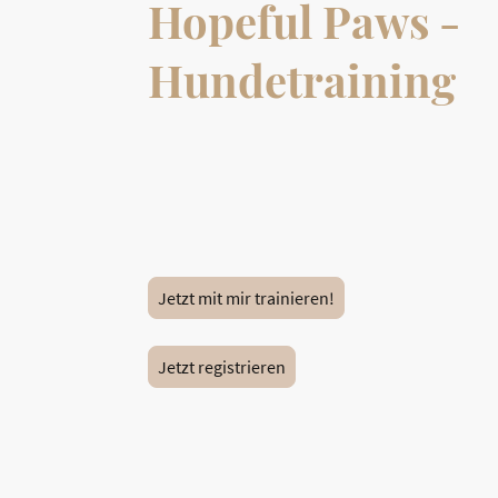
Hopeful Paws -
Hundetraining
Ich bin Nadine, zertifizierte Hundetrainerin mi
Leidenschaft für faire Hundeerziehung. Mein Ziel
und Deinem Hund zu einem harmonischen Mit
verhelfen – ganz ohne Druck, sondern mit Gedu
und Freude am gemeinsamen Lernen.
Jetzt mit mir trainieren!
Jetzt registrieren