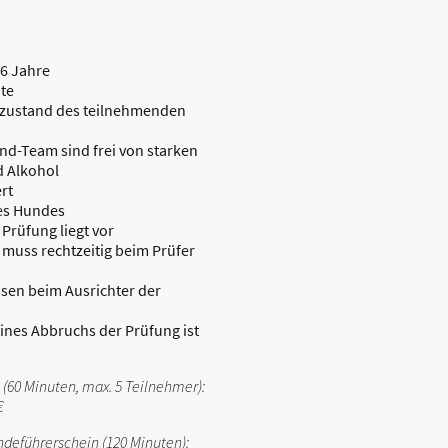
16 Jahre
te
szustand des teilnehmenden
-Team sind frei von starken
 Alkohol
rt
des Hundes
Prüfung liegt vor
 muss rechtzeitig beim Prüfer
en beim Ausrichter der
eines Abbruchs der Prüfung ist
60 Minuten, max. 5 Teilnehmer):
€
deführerschein (120 Minuten):