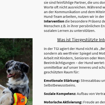
sie sind feinfühlige Partner, die uns do
Worte oft nicht ausreichen. Während w
an der Kommunikation und dem Mitei
Hund-Team arbeiten, nutzen wir in der
Intervention
die besondere Präsenz d
Menschen z.B. in ihrer persönlichen E
sozialen Lernen zu unterstützen.
Was ist Tiergestützte In
In der TGI agiert der Hund nicht als „
sondern als wertfreier Spiegel und Moti
Arbeit mit Kindern, Senioren oder Men
Beeinträchtigungen – der Hund wertet n
unmittelbar auf unser Inneres und scha
geschützten Raum für:
Emotionale Stärkung:
Stressabbau un
Selbstbewusstseins.
Soziale Kompetenz:
Aufbau von Vertr
Motorische Aktivierung:
Freude an de