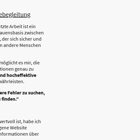
ebegleitung
tzte Arbeit ist ein
trauensbasis zwischen
der sich sicher und
 an andere Menschen
öglicht es mir, die
ktionen genau zu
 und hocheffektive
währleisten.
re Fehler zu suchen,
 finden.“
tvoll ist, habe ich
igene Website
 Informationen über