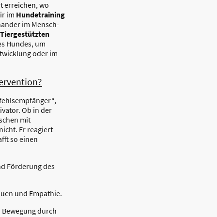
rt erreichen, wo
ir im
Hundetraining
nander im Mensch-
Tiergestützten
es Hundes, um
ntwicklung oder im
tervention?
Befehlsempfänger“,
vator. Ob in der
schen mit
icht. Er reagiert
fft so einen
d Förderung des
auen und Empathie.
r Bewegung durch